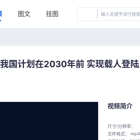
频
图文
挂图
国计划在2030年前 实现载人登陆月
视频简介
尺寸/分辨率：
文件格式： mp4