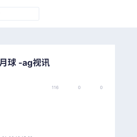
球 -ag视讯
116
0
0