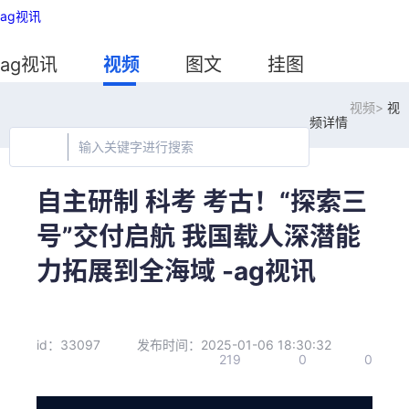
ag视讯
ag视讯
视频
图文
挂图
视频>
视
频详情
自主研制 科考 考古！“探索三
号”交付启航 我国载人深潜能
力拓展到全海域 -ag视讯
id：33097
发布时间：2025-01-06 18:30:32
219
0
0