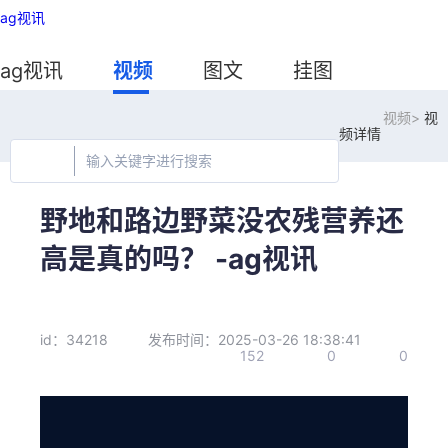
ag视讯
ag视讯
视频
图文
挂图
视频>
视
频详情
野地和路边野菜没农残营养还
高是真的吗？ -ag视讯
id：34218
发布时间：2025-03-26 18:38:41
152
0
0