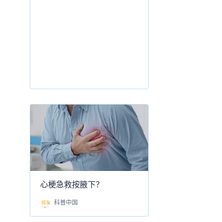
心梗急救按腋下？
科普中国