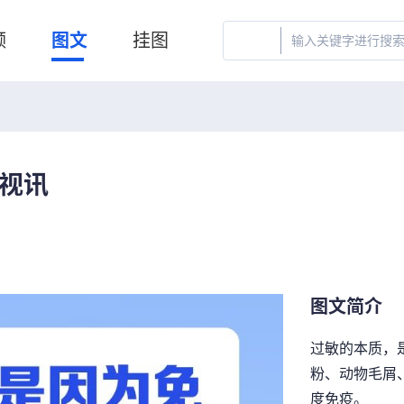
频
图文
挂图
g视讯
图文简介
过敏的本质，
粉、动物毛屑
度免疫。