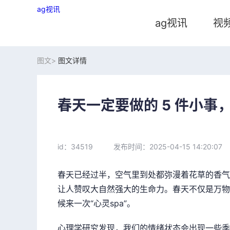
ag视讯
ag视讯
视
图文>
图文详情
春天一定要做的 5 件小事，
id：34519
发布时间：2025-04-15 14:20:07
春天已经过半，空气里到处都弥漫着花草的香气
让人赞叹大自然强大的生命力。春天不仅是万物
候来一次“心灵spa”。
心理学研究发现，我们的情绪状态会出现一些季