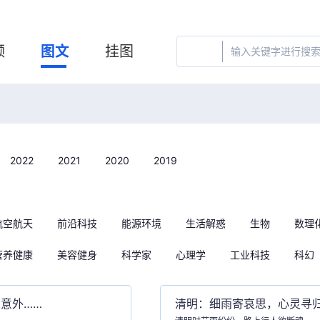
频
图文
挂图
2022
2021
2020
2019
航空航天
前沿科技
能源环境
生活解惑
生物
数理
营养健康
美容健身
科学家
心理学
工业科技
科幻
意外……
清明：细雨寄哀思，心灵寻