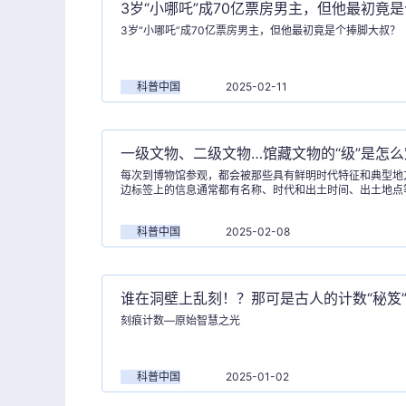
3岁“小哪吒”成70亿票房男主，但他最初竟
3岁“小哪吒”成70亿票房男主，但他最初竟是个捧脚大叔？
科普中国
2025-02-11
一级文物、二级文物…馆藏文物的“级”是怎
每次到博物馆参观，都会被那些具有鲜明时代特征和典型地
边标签上的信息通常都有名称、时代和出土时间、出土地点
文物是要分级的，但文物分级到底是怎么回事？
科普中国
2025-02-08
谁在洞壁上乱刻！？那可是古人的计数“秘笈
刻痕计数—原始智慧之光
科普中国
2025-01-02